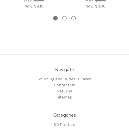
Was:
$9.30
Was:
$4.90
Now:
$8.10
Now:
$3.90
Navigate
Shipping and Duties & Taxes
Contact Us
Returns
Sitemap
Categories
3D Printers