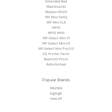
Extended Bed
Mainboards
Malyan M320
MP Mini Delta
MP Mini SLA
MP10
MP10 MINI
MP Select Mini V1
MP Select Mini V2
MP Select Mini Pro/V3
3D Printer Parts
Beam3D Prism
Refurbished
Popular Brands
MALYAN
GigDigit
View All