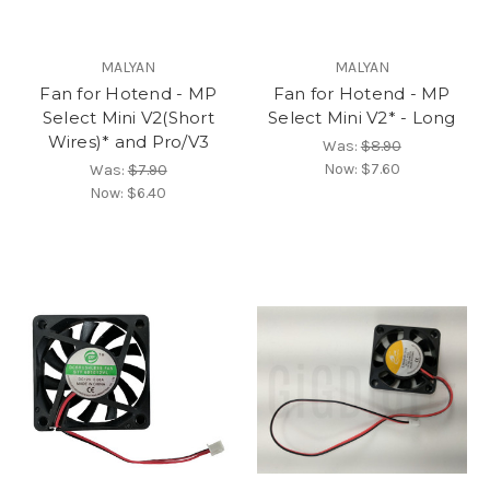
MALYAN
MALYAN
Fan for Hotend - MP
Fan for Hotend - MP
Select Mini V2(Short
Select Mini V2* - Long
Wires)* and Pro/V3
Was:
$8.90
Now:
$7.60
Was:
$7.90
Now:
$6.40