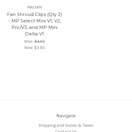
MALYAN
Fan Shroud Clips (Qty 2)
- MP Select Mini V1, V2,
Pro/V3, and MP Mini
Delta V1
Was:
$4.50
Now:
$3.95
Navigate
Shipping and Duties & Taxes
Contact Us